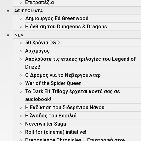
Επιτραπέζια
ΑΦΙΕΡΏΜΑΤΑ
Δημιουργός Ed Greenwood
Η άνθιση του Dungeons & Dragons
ΝΕΑ
50 Χρόνια D&D
Αρχιμάγος
Aπολαύστε τις επικές τριλογίες του Legend of
Drizzt!
O Δρόμος για το Νεβεργουίντερ
War of the Spider Queen
Το Dark Elf Trilogy έρχεται κοντά σας σε
audiobook!
Η Εκδίκηση του Σιδερένιου Νάνου
Η Άνοδος του Βασιλιά
Neverwinter Saga
Roll for (cinema) initiative!
Dragonlance Chronicles – Eπιστροφή στον