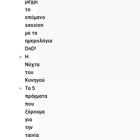
μέχρι
το
επόμενο
session
με τα
ημερολόγια
DnD!
H
Νύχτα
του
Κυνηγού
Τα 5
πράγματα
που
ξέρουμε
για
την
ταινία