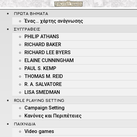
Μετάβαση
στο
ΠΡΏΤΑ ΒΉΜΑΤΑ
περιεχόμενο
Ένας… χάρτης ανάγνωσης
ΣΥΓΓΡΑΦΕΊΣ
PHILIP ATHANS
RICHARD BAKER
RICHARD LEE BYERS
ELAINE CUNNINGHAM
PAUL S. KEMP
THOMAS M. REID
R. A. SALVATORE
LISA SMEDMAN
ROLE PLAYING SETTING
Campaign Setting
Kανόνες και Περιπέτειες
ΠΑΙΧΝΊΔΙΑ
Video games