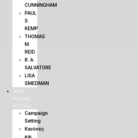
CUNNINGHAM
PAUL
S.
KEMP
THOMAS
M.
REID
R. A.
SALVATORE
LISA
SMEDMAN
ROLE
PLAYING
SETTING
Campaign
Setting
Kανόνες
και