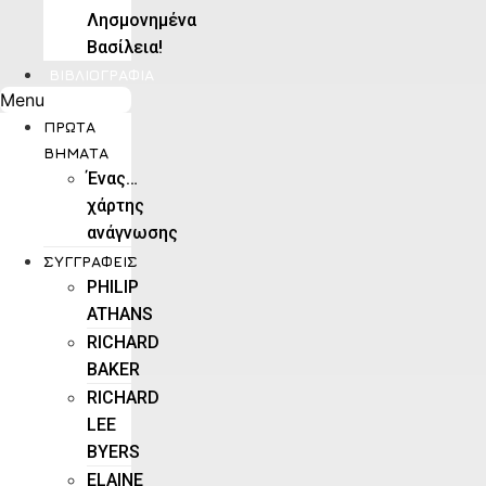
Λησμονημένα
Βασίλεια!
ΒΙΒΛΙΟΓΡΑΦΊΑ
Menu
ΠΡΏΤΑ
ΒΉΜΑΤΑ
Ένας…
χάρτης
ανάγνωσης
ΣΥΓΓΡΑΦΕΊΣ
PHILIP
ATHANS
RICHARD
BAKER
RICHARD
LEE
BYERS
ELAINE