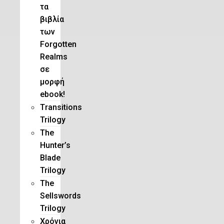
τα
βιβλία
των
Forgotten
Realms
σε
μορφή
ebook!
Τransitions
Trilogy
The
Hunter’s
Blade
Trilogy
Τhe
Sellswords
Trilogy
Χρόνια