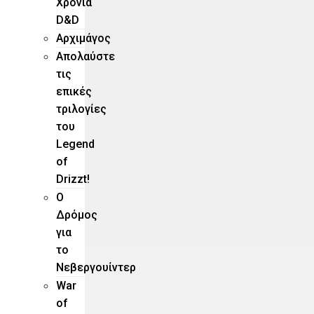
Χρόνια
D&D
Αρχιμάγος
Aπολαύστε
τις
επικές
τριλογίες
του
Legend
of
Drizzt!
O
Δρόμος
για
το
Νεβεργουίντερ
War
of