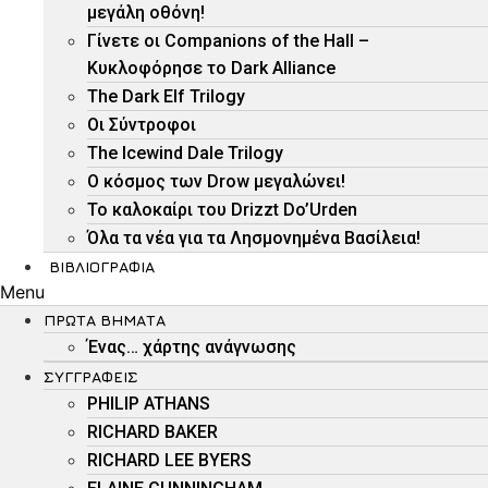
μεγάλη οθόνη!
Γίνετε οι Companions of the Hall –
Κυκλοφόρησε το Dark Alliance
The Dark Elf Trilogy
Οι Σύντροφοι
The Icewind Dale Trilogy
O κόσμος των Drow μεγαλώνει!
To καλοκαίρι του Drizzt Do’Urden
Όλα τα νέα για τα Λησμονημένα Βασίλεια!
ΒΙΒΛΙΟΓΡΑΦΊΑ
Menu
ΠΡΏΤΑ ΒΉΜΑΤΑ
Ένας… χάρτης ανάγνωσης
ΣΥΓΓΡΑΦΕΊΣ
PHILIP ATHANS
RICHARD BAKER
RICHARD LEE BYERS