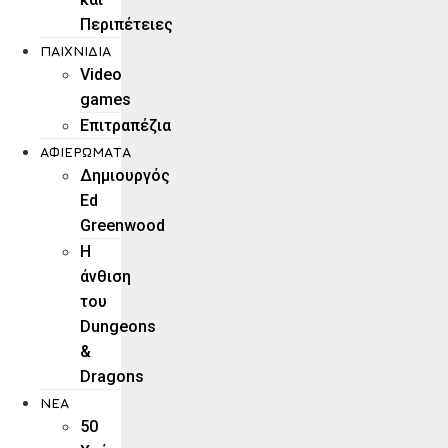
Περιπέτειες
ΠΑΙΧΝΊΔΙΑ
Video
games
Επιτραπέζια
ΑΦΙΕΡΏΜΑΤΑ
Δημιουργός
Ed
Greenwood
Η
άνθιση
του
Dungeons
&
Dragons
ΝΕΑ
50