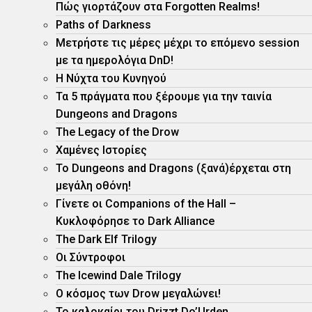
Πώς γιορτάζουν στα Forgotten Realms!
Paths of Darkness
Μετρήστε τις μέρες μέχρι το επόμενο session
με τα ημερολόγια DnD!
H Νύχτα του Κυνηγού
Τα 5 πράγματα που ξέρουμε για την ταινία
Dungeons and Dragons
The Legacy of the Drow
Χαμένες Ιστορίες
Το Dungeons and Dragons (ξανά)έρχεται στη
μεγάλη οθόνη!
Γίνετε οι Companions of the Hall –
Κυκλοφόρησε το Dark Alliance
The Dark Elf Trilogy
Οι Σύντροφοι
The Icewind Dale Trilogy
O κόσμος των Drow μεγαλώνει!
To καλοκαίρι του Drizzt Do’Urden