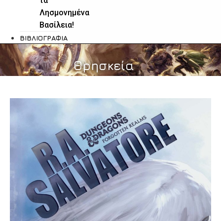
τα
Λησμονημένα
Βασίλεια!
ΒΙΒΛΙΟΓΡΑΦΊΑ
Θρησκεία