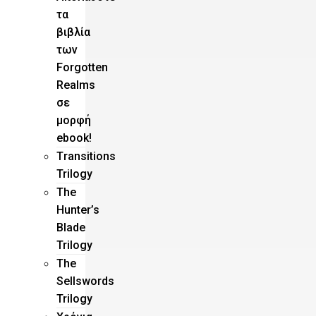
τα
βιβλία
των
Forgotten
Realms
σε
μορφή
ebook!
Τransitions
Trilogy
The
Hunter’s
Blade
Trilogy
Τhe
Sellswords
Trilogy