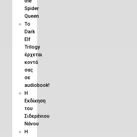
the
Spider
Queen
Το
Dark
Elf
Trilogy
έρχεται
κοντά
σας
σε
audiobook!
Η
Εκδίκηση
του
Σιδερένιου
Νάνου
Η