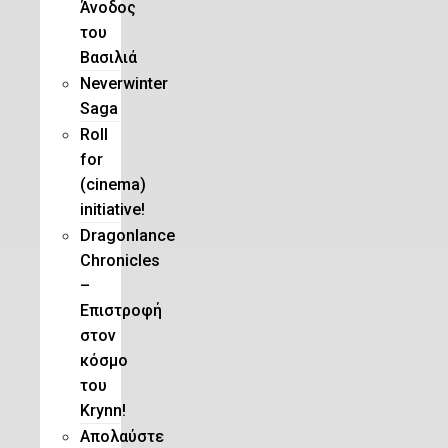
Άνοδος
του
Βασιλιά
Neverwinter
Saga
Roll
for
(cinema)
initiative!
Dragonlance
Chronicles
–
Eπιστροφή
στον
κόσμο
του
Krynn!
Απολαύστε