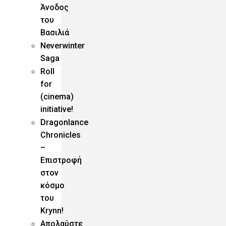
Άνοδος
του
Βασιλιά
Neverwinter
Saga
Roll
for
(cinema)
initiative!
Dragonlance
Chronicles
–
Eπιστροφή
στον
κόσμο
του
Krynn!
Απολαύστε