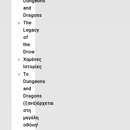
Dungeons
and
Dragons
The
Legacy
of
the
Drow
Χαμένες
Ιστορίες
Το
Dungeons
and
Dragons
(ξανά)έρχεται
στη
μεγάλη
οθόνη!