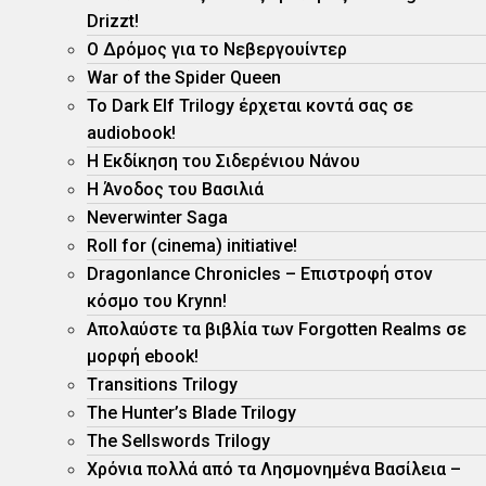
Drizzt!
O Δρόμος για το Νεβεργουίντερ
War of the Spider Queen
Το Dark Elf Trilogy έρχεται κοντά σας σε
audiobook!
Η Εκδίκηση του Σιδερένιου Νάνου
Η Άνοδος του Βασιλιά
Neverwinter Saga
Roll for (cinema) initiative!
Dragonlance Chronicles – Eπιστροφή στον
κόσμο του Krynn!
Απολαύστε τα βιβλία των Forgotten Realms σε
μορφή ebook!
Τransitions Trilogy
The Hunter’s Blade Trilogy
Τhe Sellswords Trilogy
Χρόνια πολλά από τα Λησμονημένα Βασίλεια –