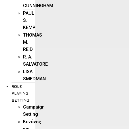
CUNNINGHAM
PAUL
S.
KEMP
THOMAS
M.
REID
R. A.
SALVATORE
LISA
SMEDMAN
ROLE
PLAYING
SETTING
Campaign
Setting
Kανόνες
και