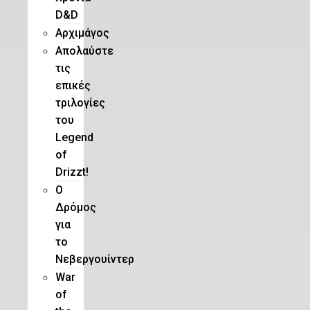
D&D
Αρχιμάγος
Aπολαύστε
τις
επικές
τριλογίες
του
Legend
of
Drizzt!
O
Δρόμος
για
το
Νεβεργουίντερ
War
of