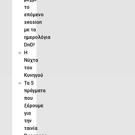
το
επόμενο
session
με τα
ημερολόγια
DnD!
H
Νύχτα
του
Κυνηγού
Τα 5
πράγματα
που
ξέρουμε
για
την
ταινία