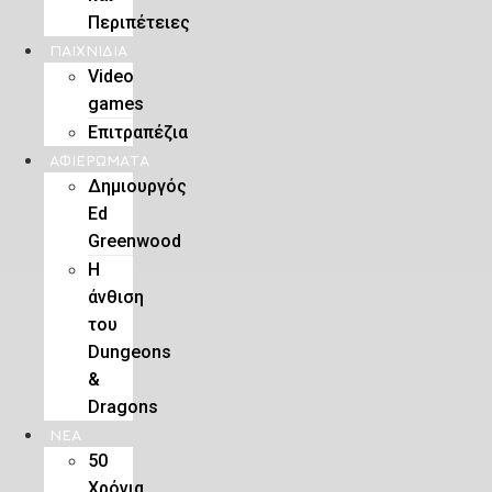
Περιπέτειες
ΠΑΙΧΝΊΔΙΑ
Video
games
Επιτραπέζια
ΑΦΙΕΡΏΜΑΤΑ
Δημιουργός
Ed
Greenwood
Η
άνθιση
του
Dungeons
&
Dragons
ΝΕΑ
50
Χρόνια