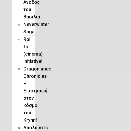
Άνοδος
του
Βασιλιά
Neverwinter
Saga
Roll
for
(cinema)
initiative!
Dragonlance
Chronicles
–
Eπιστροφή
στον
κόσμο
του
Krynn!
Απολαύστε