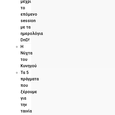
μέχρι
το
επόμενο
session
με τα
ημερολόγια
DnD!
H
Νύχτα
του
Κυνηγού
Τα 5
πράγματα
που
ξέρουμε
για
την
ταινία