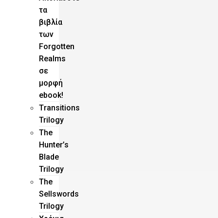
τα
βιβλία
των
Forgotten
Realms
σε
μορφή
ebook!
Τransitions
Trilogy
The
Hunter’s
Blade
Trilogy
Τhe
Sellswords
Trilogy