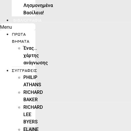
Λησμονημένα
Βασίλεια!
ΒΙΒΛΙΟΓΡΑΦΊΑ
Menu
ΠΡΏΤΑ
ΒΉΜΑΤΑ
Ένας…
χάρτης
ανάγνωσης
ΣΥΓΓΡΑΦΕΊΣ
PHILIP
ATHANS
RICHARD
BAKER
RICHARD
LEE
BYERS
ELAINE