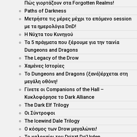
Πώς γιορτάζουν στα Forgotten Realms!
Paths of Darkness
Μετρήστε τις μέρες μέχρι το επόμενο session
με τα ημερολόγια DnD!
H Νύχτα του Κυνηγού
Τα 5 πράγματα που ξέρουμε για την ταινία
Dungeons and Dragons
The Legacy of the Drow
Χαμένες Ιστορίες
Το Dungeons and Dragons (ξανά)έρχεται στη
μεγάλη οθόνη!
Γίνετε οι Companions of the Hall –
Κυκλοφόρησε το Dark Alliance
The Dark Elf Trilogy
Οι Σύντροφοι
The Icewind Dale Trilogy
O κόσμος των Drow μεγαλώνει!
To καλοκαίρι του Drizzt Do’Urden