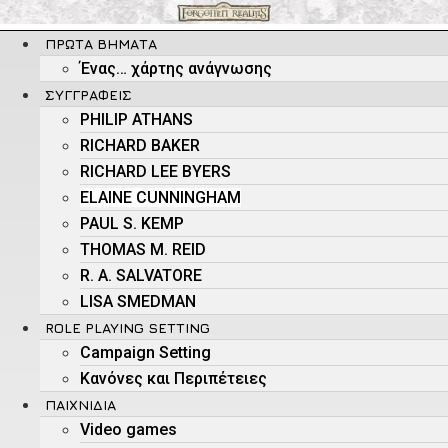
Μετάβαση
στο
ΠΡΏΤΑ ΒΉΜΑΤΑ
περιεχόμενο
Ένας… χάρτης ανάγνωσης
ΣΥΓΓΡΑΦΕΊΣ
PHILIP ATHANS
RICHARD BAKER
RICHARD LEE BYERS
ELAINE CUNNINGHAM
PAUL S. KEMP
THOMAS M. REID
R. A. SALVATORE
LISA SMEDMAN
ROLE PLAYING SETTING
Campaign Setting
Kανόνες και Περιπέτειες
ΠΑΙΧΝΊΔΙΑ
Video games