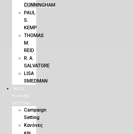
CUNNINGHAM
PAUL
S.
KEMP
THOMAS
M.
REID
R. A.
SALVATORE
LISA
SMEDMAN
ROLE
PLAYING
SETTING
Campaign
Setting
Kανόνες
και