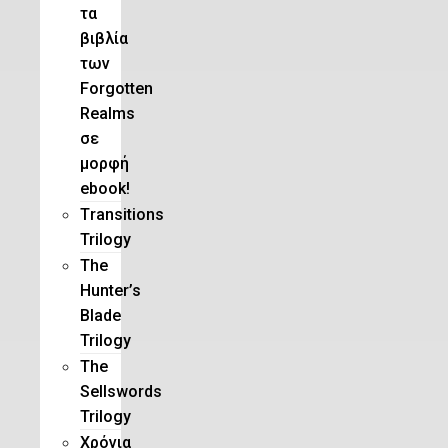
τα
βιβλία
των
Forgotten
Realms
σε
μορφή
ebook!
Τransitions
Trilogy
The
Hunter’s
Blade
Trilogy
Τhe
Sellswords
Trilogy
Χρόνια