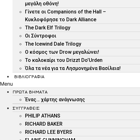
μεγάλη οθόνη!
Γίνετε οι Companions of the Hall –
Κυκλοφόρησε το Dark Alliance
The Dark Elf Trilogy
Οι Σύντροφοι
The Icewind Dale Trilogy
O κόσμος των Drow μεγαλώνει!
To καλοκαίρι του Drizzt Do’Urden
Όλα τα νέα για τα Λησμονημένα Βασίλεια!
ΒΙΒΛΙΟΓΡΑΦΊΑ
Menu
ΠΡΏΤΑ ΒΉΜΑΤΑ
Ένας… χάρτης ανάγνωσης
ΣΥΓΓΡΑΦΕΊΣ
PHILIP ATHANS
RICHARD BAKER
RICHARD LEE BYERS