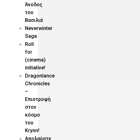
Άνοδος
του
Βασιλιά
Neverwinter
Saga
Roll
for
(cinema)
initiative!
Dragonlance
Chronicles
–
Eπιστροφή
στον
κόσμο
του
Krynn!
Απολαύστε