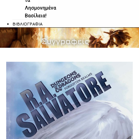
τα
Λησμονημένα
Βασίλεια!
ΒΙΒΛΙΟΓΡΑΦΊΑ
Συγγραφείς