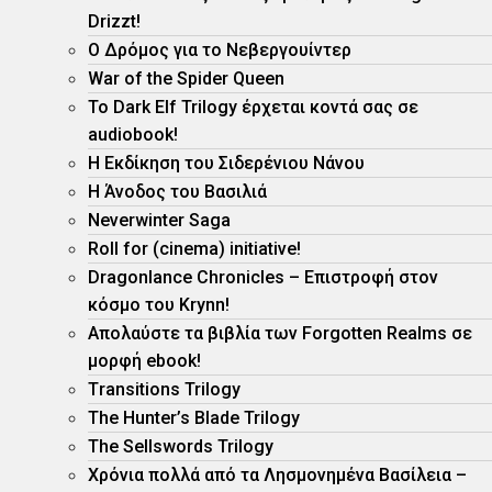
Drizzt!
O Δρόμος για το Νεβεργουίντερ
War of the Spider Queen
Το Dark Elf Trilogy έρχεται κοντά σας σε
audiobook!
Η Εκδίκηση του Σιδερένιου Νάνου
Η Άνοδος του Βασιλιά
Neverwinter Saga
Roll for (cinema) initiative!
Dragonlance Chronicles – Eπιστροφή στον
κόσμο του Krynn!
Απολαύστε τα βιβλία των Forgotten Realms σε
μορφή ebook!
Τransitions Trilogy
The Hunter’s Blade Trilogy
Τhe Sellswords Trilogy
Χρόνια πολλά από τα Λησμονημένα Βασίλεια –