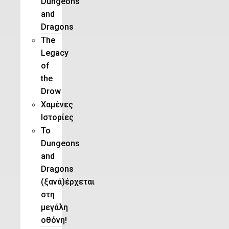
Dungeons
and
Dragons
The
Legacy
of
the
Drow
Χαμένες
Ιστορίες
Το
Dungeons
and
Dragons
(ξανά)έρχεται
στη
μεγάλη
οθόνη!