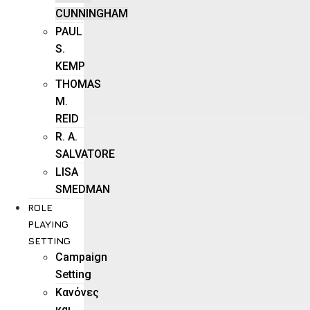
CUNNINGHAM
PAUL
S.
KEMP
THOMAS
M.
REID
R. A.
SALVATORE
LISA
SMEDMAN
ROLE
PLAYING
SETTING
Campaign
Setting
Kανόνες
και