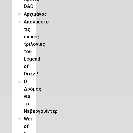
D&D
Αρχιμάγος
Aπολαύστε
τις
επικές
τριλογίες
του
Legend
of
Drizzt!
O
Δρόμος
για
το
Νεβεργουίντερ
War
of