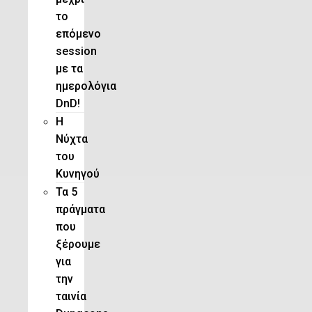
το
επόμενο
session
με τα
ημερολόγια
DnD!
H
Νύχτα
του
Κυνηγού
Τα 5
πράγματα
που
ξέρουμε
για
την
ταινία