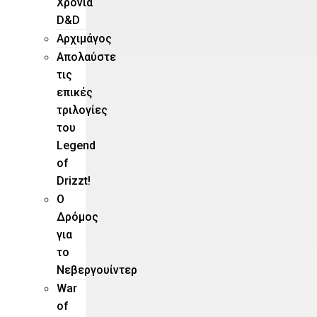
Χρόνια
D&D
Αρχιμάγος
Aπολαύστε
τις
επικές
τριλογίες
του
Legend
of
Drizzt!
O
Δρόμος
για
το
Νεβεργουίντερ
War
of