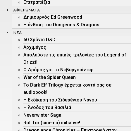
Επιτραπέζια
ΑΦΙΕΡΏΜΑΤΑ
Δημιουργός Ed Greenwood
Η άνθιση του Dungeons & Dragons
ΝΕΑ
50 Χρόνια D&D
Αρχιμάγος
Aπολαύστε τις επικές τριλογίες του Legend of
Drizzt!
O Δρόμος για το Νεβεργουίντερ
War of the Spider Queen
Το Dark Elf Trilogy έρχεται κοντά σας σε
audiobook!
Η Εκδίκηση του Σιδερένιου Νάνου
Η Άνοδος του Βασιλιά
Neverwinter Saga
Roll for (cinema) initiative!
Dragonlance Chronicles – Eπιστροφή στον