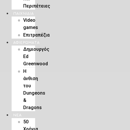
Περιπέτειες
ΠΑΙΧΝΊΔΙΑ
Video
games
Επιτραπέζια
ΑΦΙΕΡΏΜΑΤΑ
Δημιουργός
Ed
Greenwood
Η
άνθιση
του
Dungeons
&
Dragons
ΝΕΑ
50
Χρόνια