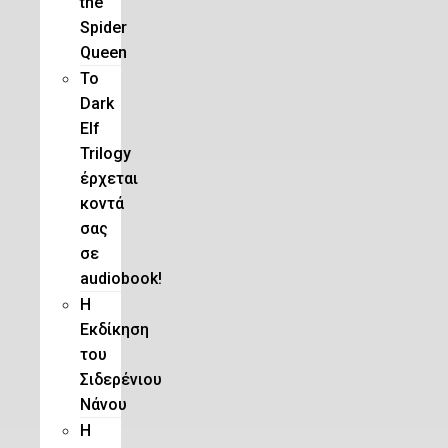
the
Spider
Queen
Το
Dark
Elf
Trilogy
έρχεται
κοντά
σας
σε
audiobook!
Η
Εκδίκηση
του
Σιδερένιου
Νάνου
Η