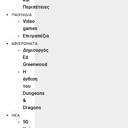
Περιπέτειες
ΠΑΙΧΝΊΔΙΑ
Video
games
Επιτραπέζια
ΑΦΙΕΡΏΜΑΤΑ
Δημιουργός
Ed
Greenwood
Η
άνθιση
του
Dungeons
&
Dragons
ΝΕΑ
50