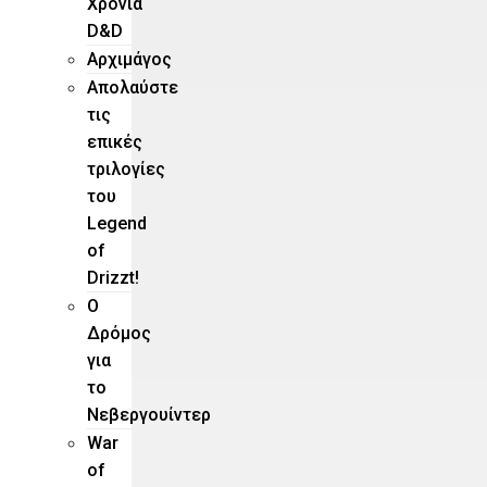
Χρόνια
D&D
Αρχιμάγος
Aπολαύστε
τις
επικές
τριλογίες
του
Legend
of
Drizzt!
O
Δρόμος
για
το
Νεβεργουίντερ
War
of