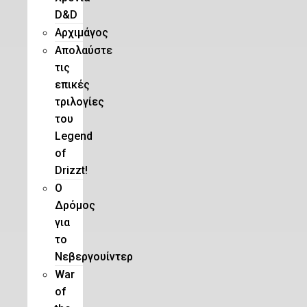
D&D
Αρχιμάγος
Aπολαύστε
τις
επικές
τριλογίες
του
Legend
of
Drizzt!
O
Δρόμος
για
το
Νεβεργουίντερ
War
of