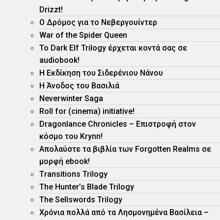
Drizzt!
O Δρόμος για το Νεβεργουίντερ
War of the Spider Queen
Το Dark Elf Trilogy έρχεται κοντά σας σε
audiobook!
Η Εκδίκηση του Σιδερένιου Νάνου
Η Άνοδος του Βασιλιά
Neverwinter Saga
Roll for (cinema) initiative!
Dragonlance Chronicles – Eπιστροφή στον
κόσμο του Krynn!
Απολαύστε τα βιβλία των Forgotten Realms σε
μορφή ebook!
Τransitions Trilogy
The Hunter’s Blade Trilogy
Τhe Sellswords Trilogy
Χρόνια πολλά από τα Λησμονημένα Βασίλεια –