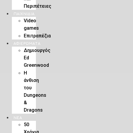
Περιπέτειες
ΠΑΙΧΝΊΔΙΑ
Video
games
Επιτραπέζια
ΑΦΙΕΡΏΜΑΤΑ
Δημιουργός
Ed
Greenwood
Η
άνθιση
του
Dungeons
&
Dragons
ΝΕΑ
50
Χρόνια