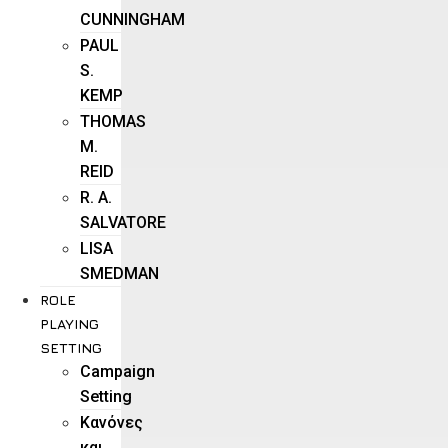
CUNNINGHAM
PAUL
S.
KEMP
THOMAS
M.
REID
R. A.
SALVATORE
LISA
SMEDMAN
ROLE
PLAYING
SETTING
Campaign
Setting
Kανόνες
και