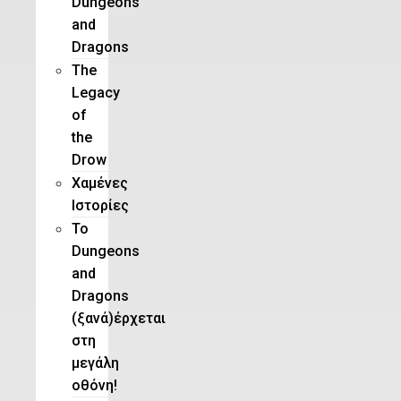
Dungeons
and
Dragons
The
Legacy
of
the
Drow
Χαμένες
Ιστορίες
Το
Dungeons
and
Dragons
(ξανά)έρχεται
στη
μεγάλη
οθόνη!