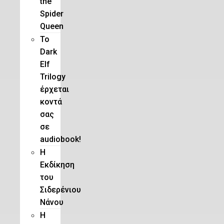
the
Spider
Queen
Το
Dark
Elf
Trilogy
έρχεται
κοντά
σας
σε
audiobook!
Η
Εκδίκηση
του
Σιδερένιου
Νάνου
Η