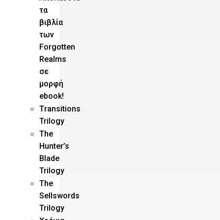
τα
βιβλία
των
Forgotten
Realms
σε
μορφή
ebook!
Τransitions
Trilogy
The
Hunter’s
Blade
Trilogy
Τhe
Sellswords
Trilogy