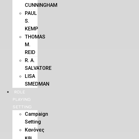
CUNNINGHAM
PAUL
S.
KEMP
THOMAS
M.
REID
R. A.
SALVATORE
LISA
SMEDMAN
ROLE
PLAYING
SETTING
Campaign
Setting
Kανόνες
και