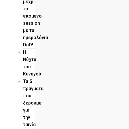
μέχρι
το
επόμενο
session
με τα
ημερολόγια
DnD!
H
Νύχτα
του
Κυνηγού
Τα 5
πράγματα
που
ξέρουμε
για
την
ταινία