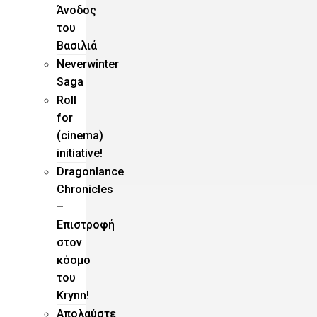
Άνοδος
του
Βασιλιά
Neverwinter
Saga
Roll
for
(cinema)
initiative!
Dragonlance
Chronicles
–
Eπιστροφή
στον
κόσμο
του
Krynn!
Απολαύστε