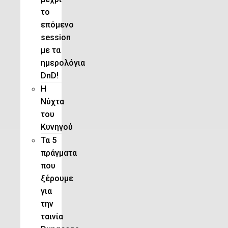
το
επόμενο
session
με τα
ημερολόγια
DnD!
H
Νύχτα
του
Κυνηγού
Τα 5
πράγματα
που
ξέρουμε
για
την
ταινία