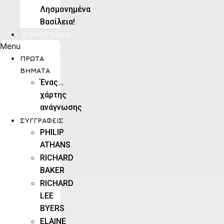
Λησμονημένα
Βασίλεια!
ΒΙΒΛΙΟΓΡΑΦΊΑ
Menu
ΠΡΏΤΑ
ΒΉΜΑΤΑ
Ένας…
χάρτης
ανάγνωσης
ΣΥΓΓΡΑΦΕΊΣ
PHILIP
ATHANS
RICHARD
BAKER
RICHARD
LEE
BYERS
ELAINE