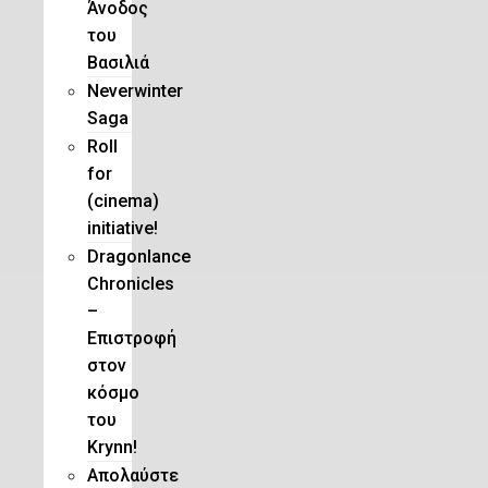
Άνοδος
του
Βασιλιά
Neverwinter
Saga
Roll
for
(cinema)
initiative!
Dragonlance
Chronicles
–
Eπιστροφή
στον
κόσμο
του
Krynn!
Απολαύστε