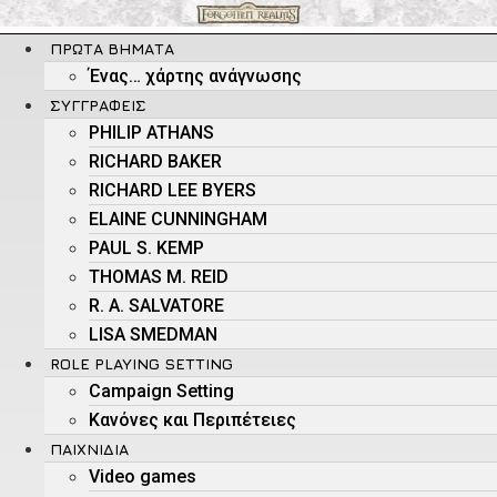
Μετάβαση
στο
ΠΡΏΤΑ ΒΉΜΑΤΑ
περιεχόμενο
Ένας… χάρτης ανάγνωσης
ΣΥΓΓΡΑΦΕΊΣ
PHILIP ATHANS
RICHARD BAKER
RICHARD LEE BYERS
ELAINE CUNNINGHAM
PAUL S. KEMP
THOMAS M. REID
R. A. SALVATORE
LISA SMEDMAN
ROLE PLAYING SETTING
Campaign Setting
Kανόνες και Περιπέτειες
ΠΑΙΧΝΊΔΙΑ
Video games