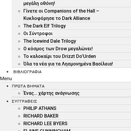
μεγάλη οθόνη!
Γίνετε οι Companions of the Hall –
Κυκλοφόρησε το Dark Alliance
The Dark Elf Trilogy
Οι Σύντροφοι
The Icewind Dale Trilogy
O κόσμος των Drow μεγαλώνει!
To καλοκαίρι του Drizzt Do’Urden
Όλα τα νέα για τα Λησμονημένα Βασίλεια!
ΒΙΒΛΙΟΓΡΑΦΊΑ
Menu
ΠΡΏΤΑ ΒΉΜΑΤΑ
Ένας… χάρτης ανάγνωσης
ΣΥΓΓΡΑΦΕΊΣ
PHILIP ATHANS
RICHARD BAKER
RICHARD LEE BYERS