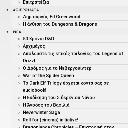
Επιτραπέζια
ΑΦΙΕΡΏΜΑΤΑ
Δημιουργός Ed Greenwood
Η άνθιση του Dungeons & Dragons
ΝΕΑ
50 Χρόνια D&D
Αρχιμάγος
Aπολαύστε τις επικές τριλογίες του Legend of
Drizzt!
O Δρόμος για το Νεβεργουίντερ
War of the Spider Queen
Το Dark Elf Trilogy έρχεται κοντά σας σε
audiobook!
Η Εκδίκηση του Σιδερένιου Νάνου
Η Άνοδος του Βασιλιά
Neverwinter Saga
Roll for (cinema) initiative!
Dragonlance Chronicles – Eπιστροφή στον