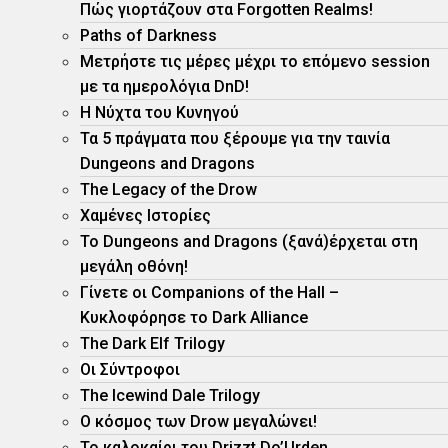
Πώς γιορτάζουν στα Forgotten Realms!
Paths of Darkness
Μετρήστε τις μέρες μέχρι το επόμενο session
με τα ημερολόγια DnD!
H Νύχτα του Κυνηγού
Τα 5 πράγματα που ξέρουμε για την ταινία
Dungeons and Dragons
The Legacy of the Drow
Χαμένες Ιστορίες
Το Dungeons and Dragons (ξανά)έρχεται στη
μεγάλη οθόνη!
Γίνετε οι Companions of the Hall –
Κυκλοφόρησε το Dark Alliance
The Dark Elf Trilogy
Οι Σύντροφοι
The Icewind Dale Trilogy
O κόσμος των Drow μεγαλώνει!
To καλοκαίρι του Drizzt Do’Urden