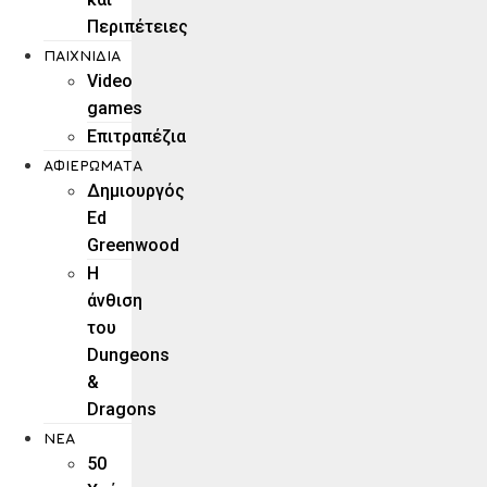
Περιπέτειες
ΠΑΙΧΝΊΔΙΑ
Video
games
Επιτραπέζια
ΑΦΙΕΡΏΜΑΤΑ
Δημιουργός
Ed
Greenwood
Η
άνθιση
του
Dungeons
&
Dragons
ΝΕΑ
50