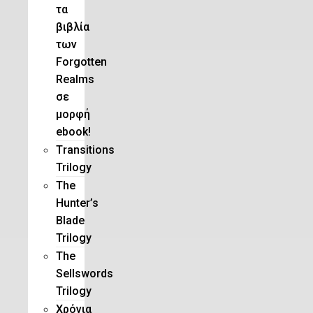
τα
βιβλία
των
Forgotten
Realms
σε
μορφή
ebook!
Τransitions
Trilogy
The
Hunter’s
Blade
Trilogy
Τhe
Sellswords
Trilogy
Χρόνια