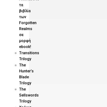
τα
βιβλία
των
Forgotten
Realms
σε
μορφή
ebook!
Τransitions
Trilogy
The
Hunter’s
Blade
Trilogy
Τhe
Sellswords
Trilogy