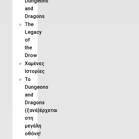
Dungeons
and
Dragons
The
Legacy
of
the
Drow
Χαμένες
Ιστορίες
Το
Dungeons
and
Dragons
(ξανά)έρχεται
στη
μεγάλη
οθόνη!