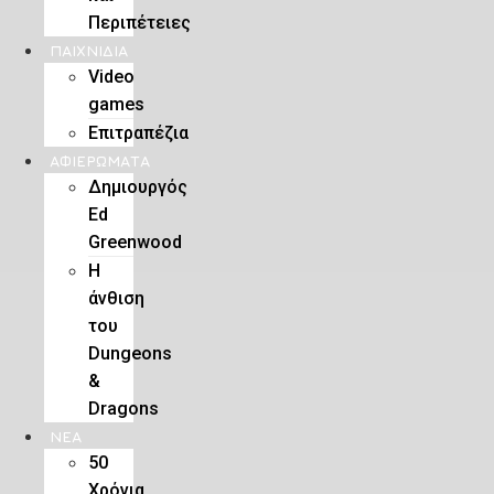
Περιπέτειες
ΠΑΙΧΝΊΔΙΑ
Video
games
Επιτραπέζια
ΑΦΙΕΡΏΜΑΤΑ
Δημιουργός
Ed
Greenwood
Η
άνθιση
του
Dungeons
&
Dragons
ΝΕΑ
50
Χρόνια