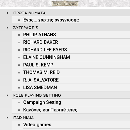
Μετάβαση
στο
ΠΡΏΤΑ ΒΉΜΑΤΑ
περιεχόμενο
Ένας… χάρτης ανάγνωσης
ΣΥΓΓΡΑΦΕΊΣ
PHILIP ATHANS
RICHARD BAKER
RICHARD LEE BYERS
ELAINE CUNNINGHAM
PAUL S. KEMP
THOMAS M. REID
R. A. SALVATORE
LISA SMEDMAN
ROLE PLAYING SETTING
Campaign Setting
Kανόνες και Περιπέτειες
ΠΑΙΧΝΊΔΙΑ
Video games