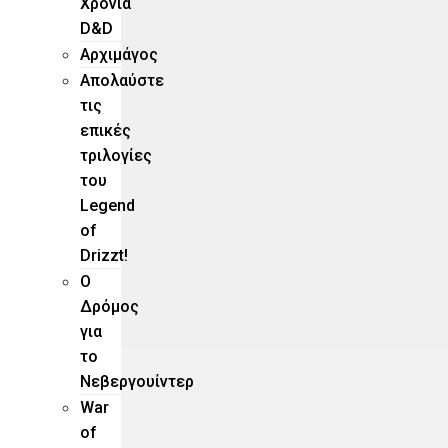
Χρόνια
D&D
Αρχιμάγος
Aπολαύστε
τις
επικές
τριλογίες
του
Legend
of
Drizzt!
O
Δρόμος
για
το
Νεβεργουίντερ
War
of