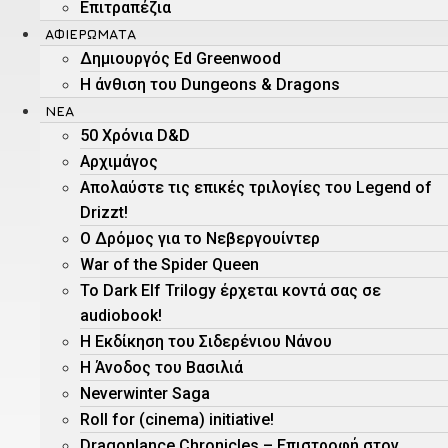
Επιτραπέζια
ΑΦΙΕΡΏΜΑΤΑ
Δημιουργός Ed Greenwood
Η άνθιση του Dungeons & Dragons
ΝΕΑ
50 Χρόνια D&D
Αρχιμάγος
Aπολαύστε τις επικές τριλογίες του Legend of
Drizzt!
O Δρόμος για το Νεβεργουίντερ
War of the Spider Queen
Το Dark Elf Trilogy έρχεται κοντά σας σε
audiobook!
Η Εκδίκηση του Σιδερένιου Νάνου
Η Άνοδος του Βασιλιά
Neverwinter Saga
Roll for (cinema) initiative!
Dragonlance Chronicles – Eπιστροφή στον