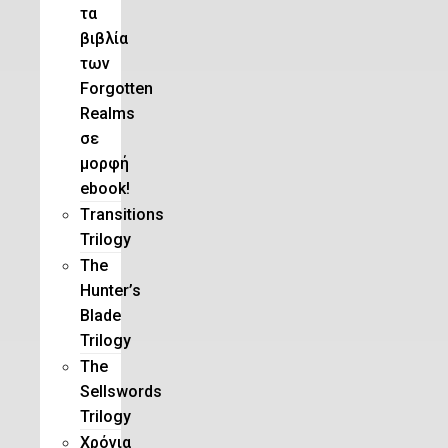
τα
βιβλία
των
Forgotten
Realms
σε
μορφή
ebook!
Τransitions
Trilogy
The
Hunter’s
Blade
Trilogy
Τhe
Sellswords
Trilogy
Χρόνια