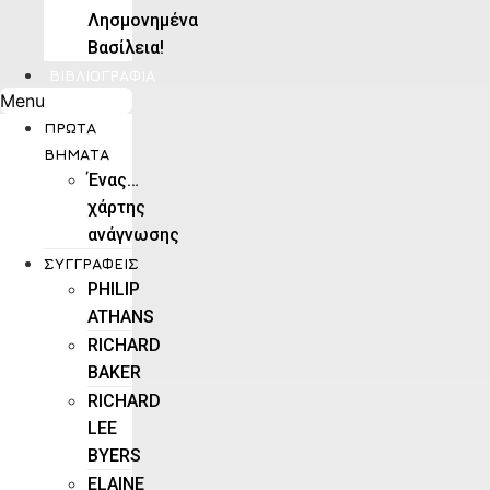
Λησμονημένα
Βασίλεια!
ΒΙΒΛΙΟΓΡΑΦΊΑ
Menu
ΠΡΏΤΑ
ΒΉΜΑΤΑ
Ένας…
χάρτης
ανάγνωσης
ΣΥΓΓΡΑΦΕΊΣ
PHILIP
ATHANS
RICHARD
BAKER
RICHARD
LEE
BYERS
ELAINE