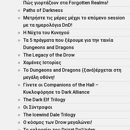
Πώς γιορτάζουν στα Forgotten Realms!
Paths of Darkness
Μετρήστε τις μέρες μέχρι το επόμενο session
με τα ημερολόγια DnD!
H Νύχτα του Κυνηγού
Τα 5 πράγματα που ξέρουμε για την ταινία
Dungeons and Dragons
The Legacy of the Drow
Χαμένες Ιστορίες
Το Dungeons and Dragons (ξανά)έρχεται στη
μεγάλη οθόνη!
Γίνετε οι Companions of the Hall –
Κυκλοφόρησε το Dark Alliance
The Dark Elf Trilogy
Οι Σύντροφοι
The Icewind Dale Trilogy
O κόσμος των Drow μεγαλώνει!
To καλοκαίρι του Drizzt Do’Urden