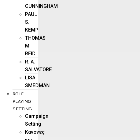
CUNNINGHAM
PAUL
S.
KEMP
THOMAS
M.
REID
R. A.
SALVATORE
LISA
SMEDMAN
ROLE
PLAYING
SETTING
Campaign
Setting
Kανόνες
και