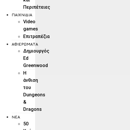
Περιπέτειες
ΠΑΙΧΝΊΔΙΑ
Video
games
Επιτραπέζια
ΑΦΙΕΡΏΜΑΤΑ
Δημιουργός
Ed
Greenwood
Η
άνθιση
του
Dungeons
&
Dragons
ΝΕΑ
50