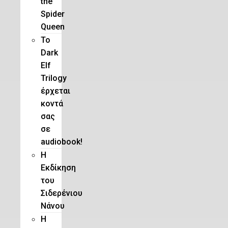
the
Spider
Queen
Το
Dark
Elf
Trilogy
έρχεται
κοντά
σας
σε
audiobook!
Η
Εκδίκηση
του
Σιδερένιου
Νάνου
Η