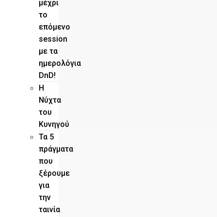
μέχρι
το
επόμενο
session
με τα
ημερολόγια
DnD!
H
Νύχτα
του
Κυνηγού
Τα 5
πράγματα
που
ξέρουμε
για
την
ταινία