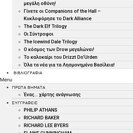
μεγάλη οθόνη!
Γίνετε οι Companions of the Hall –
Κυκλοφόρησε το Dark Alliance
The Dark Elf Trilogy
Οι Σύντροφοι
The Icewind Dale Trilogy
O κόσμος των Drow μεγαλώνει!
To καλοκαίρι του Drizzt Do’Urden
Όλα τα νέα για τα Λησμονημένα Βασίλεια!
ΒΙΒΛΙΟΓΡΑΦΊΑ
Menu
ΠΡΏΤΑ ΒΉΜΑΤΑ
Ένας… χάρτης ανάγνωσης
ΣΥΓΓΡΑΦΕΊΣ
PHILIP ATHANS
RICHARD BAKER
RICHARD LEE BYERS