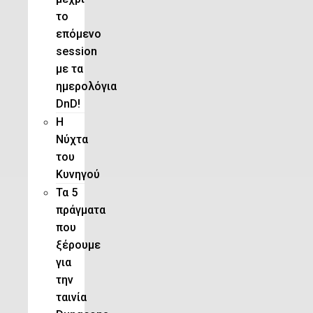
το
επόμενο
session
με τα
ημερολόγια
DnD!
H
Νύχτα
του
Κυνηγού
Τα 5
πράγματα
που
ξέρουμε
για
την
ταινία