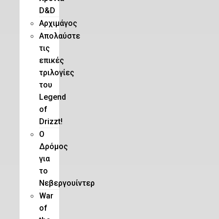
D&D
Αρχιμάγος
Aπολαύστε
τις
επικές
τριλογίες
του
Legend
of
Drizzt!
O
Δρόμος
για
το
Νεβεργουίντερ
War
of