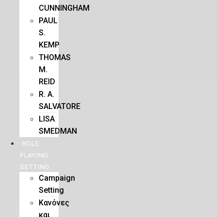
CUNNINGHAM
PAUL
S.
KEMP
THOMAS
M.
REID
R. A.
SALVATORE
LISA
SMEDMAN
ROLE
PLAYING
SETTING
Campaign
Setting
Kανόνες
και