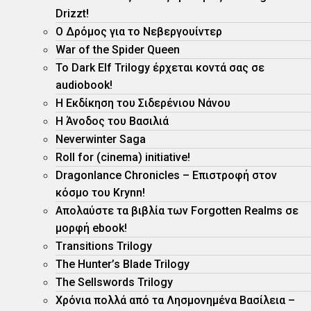
Drizzt!
O Δρόμος για το Νεβεργουίντερ
War of the Spider Queen
Το Dark Elf Trilogy έρχεται κοντά σας σε
audiobook!
Η Εκδίκηση του Σιδερένιου Νάνου
Η Άνοδος του Βασιλιά
Neverwinter Saga
Roll for (cinema) initiative!
Dragonlance Chronicles – Eπιστροφή στον
κόσμο του Krynn!
Απολαύστε τα βιβλία των Forgotten Realms σε
μορφή ebook!
Τransitions Trilogy
The Hunter’s Blade Trilogy
Τhe Sellswords Trilogy
Χρόνια πολλά από τα Λησμονημένα Βασίλεια –