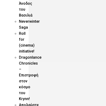
Άνοδος
του
Βασιλιά
Neverwinter
Saga
Roll
for
(cinema)
initiative!
Dragonlance
Chronicles
–
Eπιστροφή
στον
κόσμο
του
Krynn!
Απολαύστε