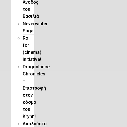
Άνοδος
του
Βασιλιά
Neverwinter
Saga
Roll
for
(cinema)
initiative!
Dragonlance
Chronicles
–
Eπιστροφή
στον
κόσμο
του
Krynn!
Απολαύστε