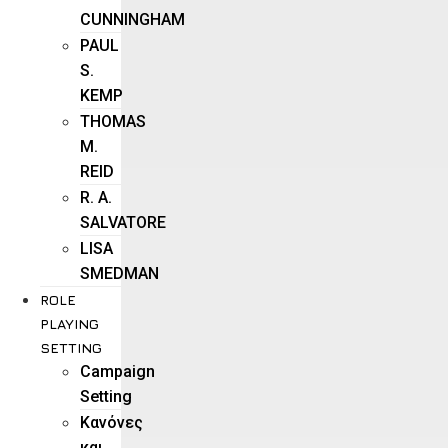
CUNNINGHAM
PAUL
S.
KEMP
THOMAS
M.
REID
R. A.
SALVATORE
LISA
SMEDMAN
ROLE
PLAYING
SETTING
Campaign
Setting
Kανόνες
και