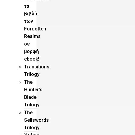
τα
βιβλία
των
Forgotten
Realms
σε
μορφή
ebook!
Τransitions
Trilogy
The
Hunter’s
Blade
Trilogy
Τhe
Sellswords
Trilogy