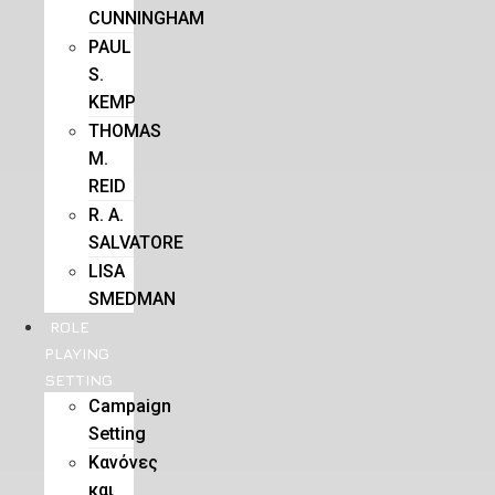
CUNNINGHAM
PAUL
S.
KEMP
THOMAS
M.
REID
R. A.
SALVATORE
LISA
SMEDMAN
ROLE
PLAYING
SETTING
Campaign
Setting
Kανόνες
και