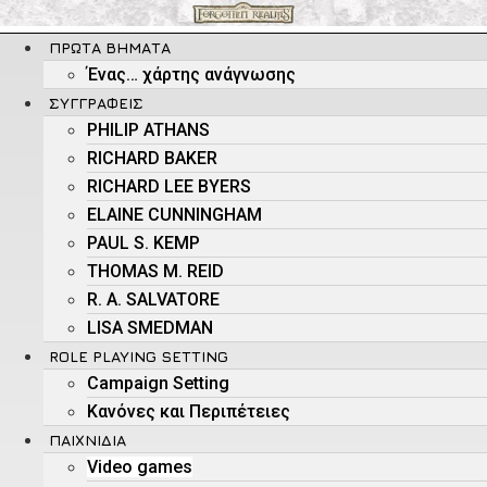
Μετάβαση
στο
ΠΡΏΤΑ ΒΉΜΑΤΑ
περιεχόμενο
Ένας… χάρτης ανάγνωσης
ΣΥΓΓΡΑΦΕΊΣ
PHILIP ATHANS
RICHARD BAKER
RICHARD LEE BYERS
ELAINE CUNNINGHAM
PAUL S. KEMP
THOMAS M. REID
R. A. SALVATORE
LISA SMEDMAN
ROLE PLAYING SETTING
Campaign Setting
Kανόνες και Περιπέτειες
ΠΑΙΧΝΊΔΙΑ
Video games