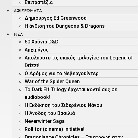
Επιτραπέζια
ΑΦΙΕΡΏΜΑΤΑ
Δημιουργός Ed Greenwood
Η άνθιση του Dungeons & Dragons
ΝΕΑ
50 Χρόνια D&D
Αρχιμάγος
Aπολαύστε τις επικές τριλογίες του Legend of
Drizzt!
O Δρόμος για το Νεβεργουίντερ
War of the Spider Queen
Το Dark Elf Trilogy έρχεται κοντά σας σε
audiobook!
Η Εκδίκηση του Σιδερένιου Νάνου
Η Άνοδος του Βασιλιά
Neverwinter Saga
Roll for (cinema) initiative!
Dragonlance Chronicles – Eπιστροφή στον