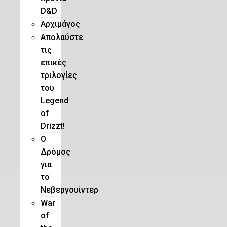
D&D
Αρχιμάγος
Aπολαύστε
τις
επικές
τριλογίες
του
Legend
of
Drizzt!
O
Δρόμος
για
το
Νεβεργουίντερ
War
of