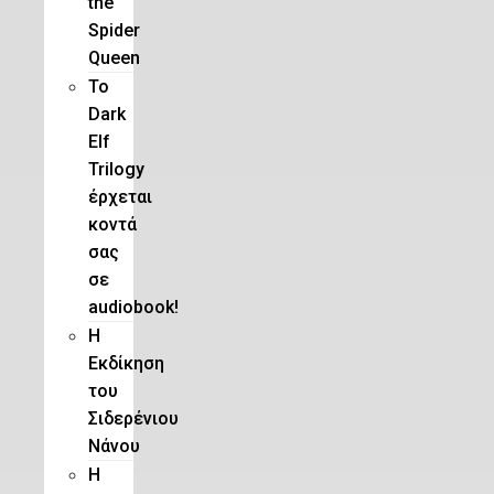
the
Spider
Queen
Το
Dark
Elf
Trilogy
έρχεται
κοντά
σας
σε
audiobook!
Η
Εκδίκηση
του
Σιδερένιου
Νάνου
Η