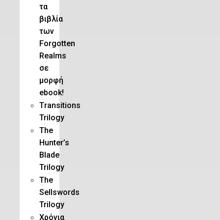
τα
βιβλία
των
Forgotten
Realms
σε
μορφή
ebook!
Τransitions
Trilogy
The
Hunter’s
Blade
Trilogy
Τhe
Sellswords
Trilogy
Χρόνια