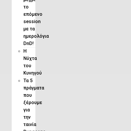
το
επόμενο
session
με τα
ημερολόγια
DnD!
H
Νύχτα
του
Κυνηγού
Τα 5
πράγματα
που
ξέρουμε
για
την
ταινία