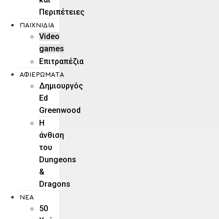
Περιπέτειες
ΠΑΙΧΝΊΔΙΑ
Video
games
Επιτραπέζια
ΑΦΙΕΡΏΜΑΤΑ
Δημιουργός
Ed
Greenwood
Η
άνθιση
του
Dungeons
&
Dragons
ΝΕΑ
50