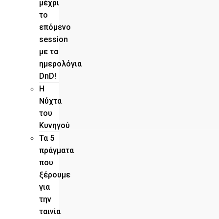
μέχρι
το
επόμενο
session
με τα
ημερολόγια
DnD!
H
Νύχτα
του
Κυνηγού
Τα 5
πράγματα
που
ξέρουμε
για
την
ταινία