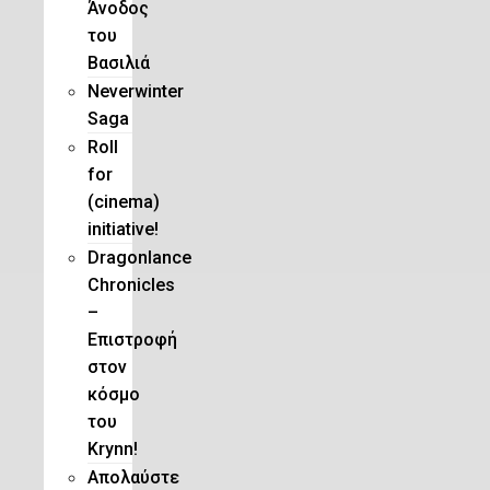
Άνοδος
του
Βασιλιά
Neverwinter
Saga
Roll
for
(cinema)
initiative!
Dragonlance
Chronicles
–
Eπιστροφή
στον
κόσμο
του
Krynn!
Απολαύστε