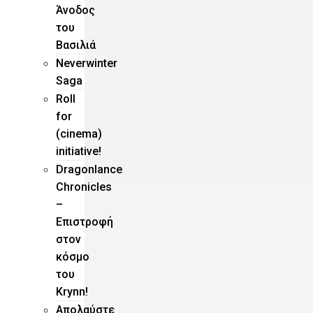
Άνοδος
του
Βασιλιά
Neverwinter
Saga
Roll
for
(cinema)
initiative!
Dragonlance
Chronicles
–
Eπιστροφή
στον
κόσμο
του
Krynn!
Απολαύστε