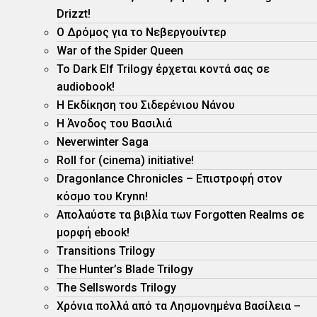
Drizzt!
O Δρόμος για το Νεβεργουίντερ
War of the Spider Queen
Το Dark Elf Trilogy έρχεται κοντά σας σε
audiobook!
Η Εκδίκηση του Σιδερένιου Νάνου
Η Άνοδος του Βασιλιά
Neverwinter Saga
Roll for (cinema) initiative!
Dragonlance Chronicles – Eπιστροφή στον
κόσμο του Krynn!
Απολαύστε τα βιβλία των Forgotten Realms σε
μορφή ebook!
Τransitions Trilogy
The Hunter’s Blade Trilogy
Τhe Sellswords Trilogy
Χρόνια πολλά από τα Λησμονημένα Βασίλεια –