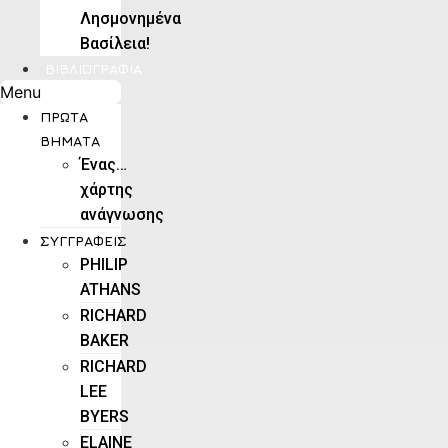
Λησμονημένα
Βασίλεια!
ΒΙΒΛΙΟΓΡΑΦΊΑ
Menu
ΠΡΏΤΑ
ΒΉΜΑΤΑ
Ένας…
χάρτης
ανάγνωσης
ΣΥΓΓΡΑΦΕΊΣ
PHILIP
ATHANS
RICHARD
BAKER
RICHARD
LEE
BYERS
ELAINE