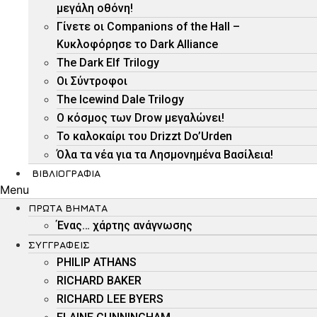
μεγάλη οθόνη!
Γίνετε οι Companions of the Hall –
Κυκλοφόρησε το Dark Alliance
The Dark Elf Trilogy
Οι Σύντροφοι
The Icewind Dale Trilogy
O κόσμος των Drow μεγαλώνει!
To καλοκαίρι του Drizzt Do’Urden
Όλα τα νέα για τα Λησμονημένα Βασίλεια!
ΒΙΒΛΙΟΓΡΑΦΊΑ
Menu
ΠΡΏΤΑ ΒΉΜΑΤΑ
Ένας… χάρτης ανάγνωσης
ΣΥΓΓΡΑΦΕΊΣ
PHILIP ATHANS
RICHARD BAKER
RICHARD LEE BYERS