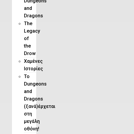
Dungeons
and
Dragons
The
Legacy
of
the
Drow
Χαμένες
Ιστορίες
Το
Dungeons
and
Dragons
(ξανά)έρχεται
στη
μεγάλη
οθόνη!