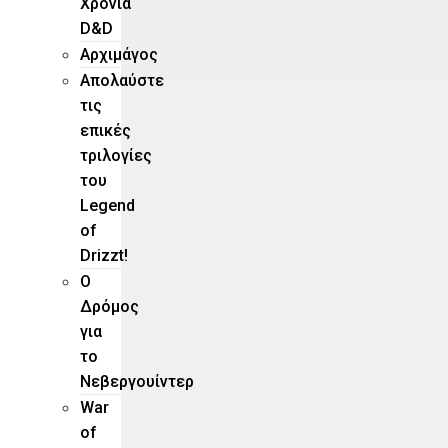
Χρόνια
D&D
Αρχιμάγος
Aπολαύστε
τις
επικές
τριλογίες
του
Legend
of
Drizzt!
O
Δρόμος
για
το
Νεβεργουίντερ
War
of