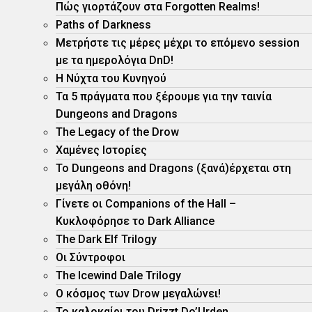
Πώς γιορτάζουν στα Forgotten Realms!
Paths of Darkness
Μετρήστε τις μέρες μέχρι το επόμενο session
με τα ημερολόγια DnD!
H Νύχτα του Κυνηγού
Τα 5 πράγματα που ξέρουμε για την ταινία
Dungeons and Dragons
The Legacy of the Drow
Χαμένες Ιστορίες
Το Dungeons and Dragons (ξανά)έρχεται στη
μεγάλη οθόνη!
Γίνετε οι Companions of the Hall –
Κυκλοφόρησε το Dark Alliance
The Dark Elf Trilogy
Οι Σύντροφοι
The Icewind Dale Trilogy
O κόσμος των Drow μεγαλώνει!
To καλοκαίρι του Drizzt Do’Urden