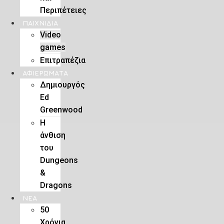
Περιπέτειες
ΠΑΙΧΝΊΔΙΑ
Video
games
Επιτραπέζια
ΑΦΙΕΡΏΜΑΤΑ
Δημιουργός
Ed
Greenwood
Η
άνθιση
του
Dungeons
&
Dragons
ΝΕΑ
50
Χρόνια